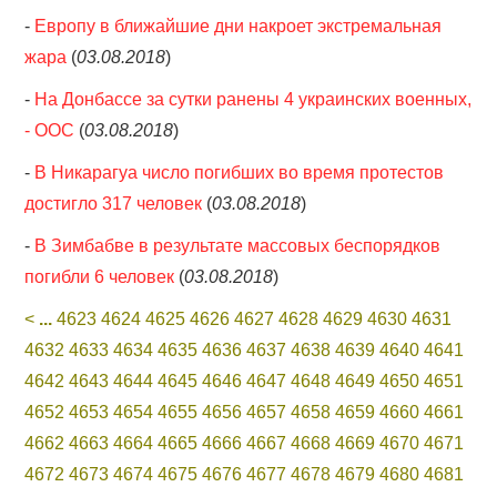
-
Европу в ближайшие дни накроет экстремальная
жара
(
03.08.2018
)
-
На Донбассе за сутки ранены 4 украинских военных,
- ООС
(
03.08.2018
)
-
В Никарагуа число погибших во время протестов
достигло 317 человек
(
03.08.2018
)
-
В Зимбабве в результате массовых беспорядков
погибли 6 человек
(
03.08.2018
)
<
...
4623
4624
4625
4626
4627
4628
4629
4630
4631
4632
4633
4634
4635
4636
4637
4638
4639
4640
4641
4642
4643
4644
4645
4646
4647
4648
4649
4650
4651
4652
4653
4654
4655
4656
4657
4658
4659
4660
4661
4662
4663
4664
4665
4666
4667
4668
4669
4670
4671
4672
4673
4674
4675
4676
4677
4678
4679
4680
4681