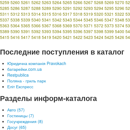
5259
5260
5261
5262
5263
5264
5265
5266
5267
5268
5269
5270
52
5285
5286
5287
5288
5289
5290
5291
5292
5293
5294
5295
5296
52
5311
5312
5313
5314
5315
5316
5317
5318
5319
5320
5321
5322
53
5337
5338
5339
5340
5341
5342
5343
5344
5345
5346
5347
5348
53
5363
5364
5365
5366
5367
5368
5369
5370
5371
5372
5373
5374
53
5389
5390
5391
5392
5393
5394
5395
5396
5397
5398
5399
5400
54
5415
5416
5417
5418
5419
5420
5421
5422
5423
5424
5425
5426
54
Последние поступления в каталог
Юридична компанія Pravokach
батарейки.com.ua
Restpublica
Поляна - гриль парк
Еліт Експресс
Разделы информ-каталога
Авто (57)
Гостиницы (7)
Госучреждения (8)
Досуг (65)