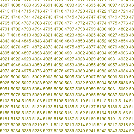
4687
4688
4689
4690
4691
4692
4693
4694
4695
4696
4697
4698
46
4713
4714
4715
4716
4717
4718
4719
4720
4721
4722
4723
4724
47
4739
4740
4741
4742
4743
4744
4745
4746
4747
4748
4749
4750
47
4765
4766
4767
4768
4769
4770
4771
4772
4773
4774
4775
4776
47
4791
4792
4793
4794
4795
4796
4797
4798
4799
4800
4801
4802
48
4817
4818
4819
4820
4821
4822
4823
4824
4825
4826
4827
4828
48
4843
4844
4845
4846
4847
4848
4849
4850
4851
4852
4853
4854
48
4869
4870
4871
4872
4873
4874
4875
4876
4877
4878
4879
4880
48
4895
4896
4897
4898
4899
4900
4901
4902
4903
4904
4905
4906
49
4921
4922
4923
4924
4925
4926
4927
4928
4929
4930
4931
4932
49
4947
4948
4949
4950
4951
4952
4953
4954
4955
4956
4957
4958
49
4973
4974
4975
4976
4977
4978
4979
4980
4981
4982
4983
4984
49
4999
5000
5001
5002
5003
5004
5005
5006
5007
5008
5009
5010
50
5025
5026
5027
5028
5029
5030
5031
5032
5033
5034
5035
5036
50
5051
5052
5053
5054
5055
5056
5057
5058
5059
5060
5061
5062
50
5077
5078
5079
5080
5081
5082
5083
5084
5085
5086
5087
5088
50
5103
5104
5105
5106
5107
5108
5109
5110
5111
5112
5113
5114
51
5129
5130
5131
5132
5133
5134
5135
5136
5137
5138
5139
5140
51
5155
5156
5157
5158
5159
5160
5161
5162
5163
5164
5165
5166
51
5181
5182
5183
5184
5185
5186
5187
5188
5189
5190
5191
5192
51
5207
5208
5209
5210
5211
5212
5213
5214
5215
5216
5217
5218
52
5233
5234
5235
5236
5237
5238
5239
5240
5241
5242
5243
5244
52