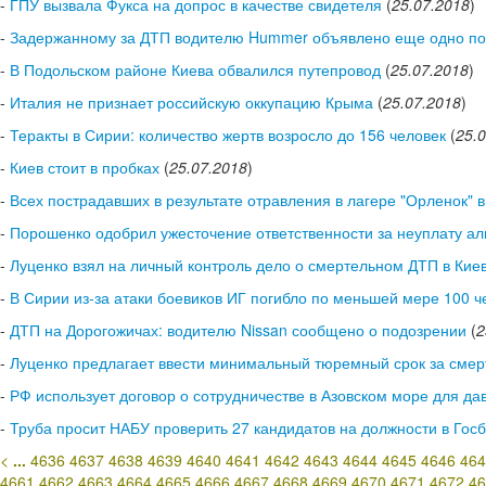
-
ГПУ вызвала Фукса на допрос в качестве свидетеля
(
25.07.2018
)
-
Задержанному за ДТП водителю Hummer объявлено еще одно п
-
В Подольском районе Киева обвалился путепровод
(
25.07.2018
)
-
Италия не признает российскую оккупацию Крыма
(
25.07.2018
)
-
Теракты в Сирии: количество жертв возросло до 156 человек
(
25.
-
Киев стоит в пробках
(
25.07.2018
)
-
Всех пострадавших в результате отравления в лагере "Орленок" 
-
Порошенко одобрил ужесточение ответственности за неуплату а
-
Луценко взял на личный контроль дело о смертельном ДТП в Кие
-
В Сирии из-за атаки боевиков ИГ погибло по меньшей мере 100 ч
-
ДТП на Дорогожичах: водителю Nissan сообщено о подозрении
(
2
-
Луценко предлагает ввести минимальный тюремный срок за сме
-
РФ использует договор о сотрудничестве в Азовском море для дав
-
Труба просит НАБУ проверить 27 кандидатов на должности в Го
<
...
4636
4637
4638
4639
4640
4641
4642
4643
4644
4645
4646
464
4661
4662
4663
4664
4665
4666
4667
4668
4669
4670
4671
4672
46