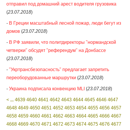
отправил под домашний арест водителя грузовика
(
23.07.2018
)
-
В Греции масштабный лесной пожар, люди бегут из
домов
(
23.07.2018
)
-
В РФ заявили, что политдиректоры "нормандской
четверки" обсудят "референдум" на Донбассе
(
23.07.2018
)
-
"Укртрансбезопасность" предлагает запретить
переоборудованные маршрутки
(
23.07.2018
)
-
Украина подписала конвенцию MLI
(
23.07.2018
)
<
...
4639
4640
4641
4642
4643
4644
4645
4646
4647
4648
4649
4650
4651
4652
4653
4654
4655
4656
4657
4658
4659
4660
4661
4662
4663
4664
4665
4666
4667
4668
4669
4670
4671
4672
4673
4674
4675
4676
4677