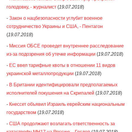
голодовку, - журналист
(
19.07.2018
)
-
Закон о нацбезопасности углубит военное
сотрудничество Украины и США, - Пентагон
(
19.07.2018
)
-
Миссия ОБСЕ проведет внутреннее расследование
из-за подозрения об утечке информации
(
19.07.2018
)
-
ЕС ввел тарифные квоты в отношении 11 видов
украинской металлопродукции
(
19.07.2018
)
-
В Британии идентифицировали предполагаемых
исполнителей покушения на Скрипалей
(
19.07.2018
)
-
Кнессет объявил Израиль еврейским национальным
государством
(
19.07.2018
)
-
США продолжают возлагать ответственность за
катастрофу MH17 на Россию, - Госдеп
(
19.07.2018
)