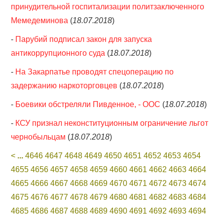
принудительной госпитализации политзаключенного
Мемедеминова
(
18.07.2018
)
-
Парубий подписал закон для запуска
антикоррупционного суда
(
18.07.2018
)
-
На Закарпатье проводят спецоперацию по
задержанию наркоторговцев
(
18.07.2018
)
-
Боевики обстреляли Пивденное, - ООС
(
18.07.2018
)
-
КСУ признал неконституционным ограничение льгот
чернобыльцам
(
18.07.2018
)
<
...
4646
4647
4648
4649
4650
4651
4652
4653
4654
4655
4656
4657
4658
4659
4660
4661
4662
4663
4664
4665
4666
4667
4668
4669
4670
4671
4672
4673
4674
4675
4676
4677
4678
4679
4680
4681
4682
4683
4684
4685
4686
4687
4688
4689
4690
4691
4692
4693
4694