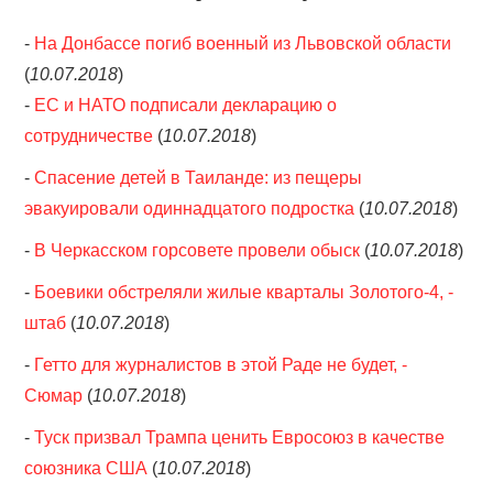
-
На Донбассе погиб военный из Львовской области
ОБЪЯВЛЕНИЯ
(
10.07.2018
)
ТРАНСПОРТ
-
ЕС и НАТО подписали декларацию о
сотрудничестве
(
10.07.2018
)
КУДА ПОЙТИ
-
Спасение детей в Таиланде: из пещеры
эвакуировали одиннадцатого подростка
(
10.07.2018
)
АВТОБАЗАР
-
В Черкасском горсовете провели обыск
(
10.07.2018
)
РАБОТА
-
Боевики обстреляли жилые кварталы Золотого-4, -
штаб
(
10.07.2018
)
КОНТАКТЫ
-
Гетто для журналистов в этой Раде не будет, -
>
Сюмар
(
10.07.2018
)
-
Туск призвал Трампа ценить Евросоюз в качестве
союзника США
(
10.07.2018
)