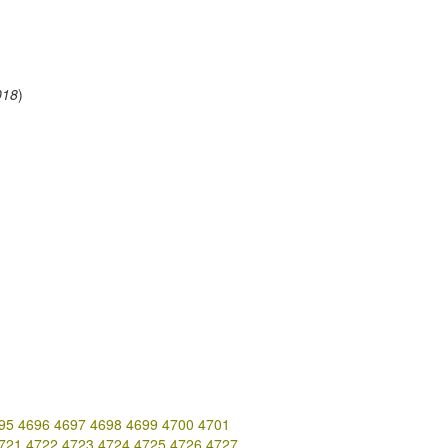
018
)
95
4696
4697
4698
4699
4700
4701
721
4722
4723
4724
4725
4726
4727