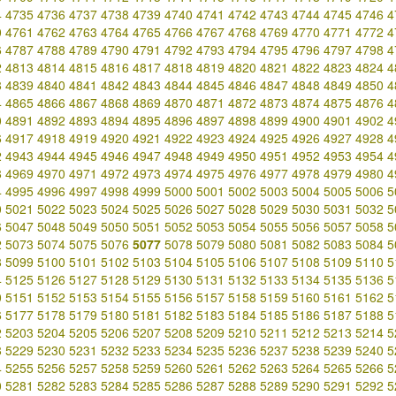
4
4735
4736
4737
4738
4739
4740
4741
4742
4743
4744
4745
4746
4
0
4761
4762
4763
4764
4765
4766
4767
4768
4769
4770
4771
4772
4
6
4787
4788
4789
4790
4791
4792
4793
4794
4795
4796
4797
4798
4
2
4813
4814
4815
4816
4817
4818
4819
4820
4821
4822
4823
4824
4
8
4839
4840
4841
4842
4843
4844
4845
4846
4847
4848
4849
4850
4
4
4865
4866
4867
4868
4869
4870
4871
4872
4873
4874
4875
4876
4
0
4891
4892
4893
4894
4895
4896
4897
4898
4899
4900
4901
4902
4
6
4917
4918
4919
4920
4921
4922
4923
4924
4925
4926
4927
4928
4
2
4943
4944
4945
4946
4947
4948
4949
4950
4951
4952
4953
4954
4
8
4969
4970
4971
4972
4973
4974
4975
4976
4977
4978
4979
4980
4
4
4995
4996
4997
4998
4999
5000
5001
5002
5003
5004
5005
5006
5
0
5021
5022
5023
5024
5025
5026
5027
5028
5029
5030
5031
5032
5
6
5047
5048
5049
5050
5051
5052
5053
5054
5055
5056
5057
5058
5
2
5073
5074
5075
5076
5077
5078
5079
5080
5081
5082
5083
5084
5
8
5099
5100
5101
5102
5103
5104
5105
5106
5107
5108
5109
5110
5
4
5125
5126
5127
5128
5129
5130
5131
5132
5133
5134
5135
5136
5
0
5151
5152
5153
5154
5155
5156
5157
5158
5159
5160
5161
5162
5
6
5177
5178
5179
5180
5181
5182
5183
5184
5185
5186
5187
5188
5
2
5203
5204
5205
5206
5207
5208
5209
5210
5211
5212
5213
5214
5
8
5229
5230
5231
5232
5233
5234
5235
5236
5237
5238
5239
5240
5
4
5255
5256
5257
5258
5259
5260
5261
5262
5263
5264
5265
5266
5
0
5281
5282
5283
5284
5285
5286
5287
5288
5289
5290
5291
5292
5