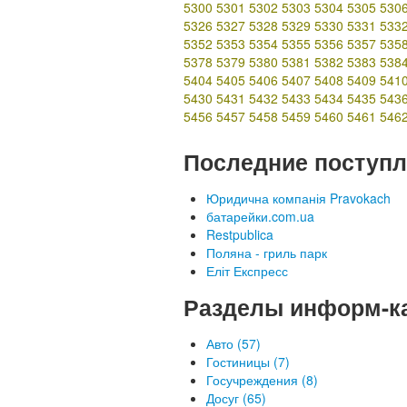
5300
5301
5302
5303
5304
5305
530
5326
5327
5328
5329
5330
5331
533
5352
5353
5354
5355
5356
5357
535
5378
5379
5380
5381
5382
5383
538
5404
5405
5406
5407
5408
5409
541
5430
5431
5432
5433
5434
5435
543
5456
5457
5458
5459
5460
5461
546
Последние поступл
Юридична компанія Pravokach
батарейки.com.ua
Restpublica
Поляна - гриль парк
Еліт Експресс
Разделы информ-к
Авто (57)
Гостиницы (7)
Госучреждения (8)
Досуг (65)