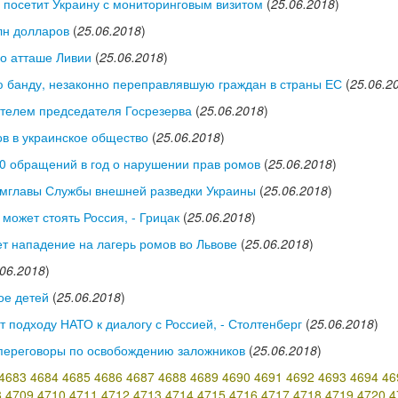
посетит Украину с мониторинговым визитом
(
25.06.2018
)
лн долларов
(
25.06.2018
)
о атташе Ливии
(
25.06.2018
)
 банду, незаконно переправлявшую граждан в страны ЕС
(
25.06.2
ителем председателя Госрезерва
(
25.06.2018
)
в в украинское общество
(
25.06.2018
)
0 обращений в год о нарушении прав ромов
(
25.06.2018
)
амглавы Службы внешней разведки Украины
(
25.06.2018
)
может стоять Россия, - Грицак
(
25.06.2018
)
т нападение на лагерь ромов во Львове
(
25.06.2018
)
.06.2018
)
ое детей
(
25.06.2018
)
 подходу НАТО к диалогу с Россией, - Столтенберг
(
25.06.2018
)
 переговоры по освобождению заложников
(
25.06.2018
)
4683
4684
4685
4686
4687
4688
4689
4690
4691
4692
4693
4694
46
8
4709
4710
4711
4712
4713
4714
4715
4716
4717
4718
4719
4720
4