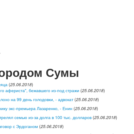
/
городом Сумы
сяца
(
25.06.2018
)
го афериста", бежавшего из-под стражи
(
25.06.2018
)
охо на 99 день голодовки, - адвокат
(
25.06.2018
)
ику экс-премьера Лазаренко, - Енин
(
25.06.2018
)
релял семью из-за долга в 100 тыс. долларов
(
25.06.2018
)
говор с Эрдоганом
(
25.06.2018
)