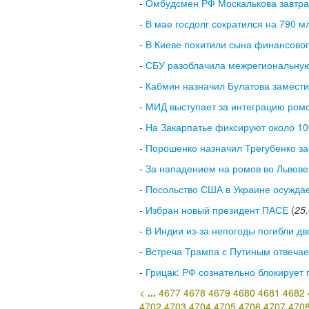
-
Омбудсмен РФ Москалькова завтра 
-
В мае госдолг сократился на 790 м
-
В Киеве похитили сына финансовог
-
СБУ разоблачила межрегиональную
-
Кабмин назначил Булатова замест
-
МИД выступает за интеграцию ромо
-
На Закарпатье фиксируют около 10
-
Порошенко назначил Трегубенко з
-
За нападением на ромов во Львове 
-
Посольство США в Украине осуждае
-
Избран новый президент ПАСЕ
(
25
-
В Индии из-за непогоды погибли дв
-
Встреча Трампа с Путиным отвечает
-
Грицак: РФ сознательно блокирует
<
...
4677
4678
4679
4680
4681
4682
4702
4703
4704
4705
4706
4707
470