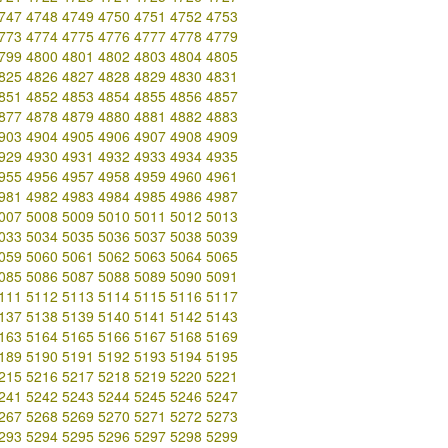
747
4748
4749
4750
4751
4752
4753
773
4774
4775
4776
4777
4778
4779
799
4800
4801
4802
4803
4804
4805
825
4826
4827
4828
4829
4830
4831
851
4852
4853
4854
4855
4856
4857
877
4878
4879
4880
4881
4882
4883
903
4904
4905
4906
4907
4908
4909
929
4930
4931
4932
4933
4934
4935
955
4956
4957
4958
4959
4960
4961
981
4982
4983
4984
4985
4986
4987
007
5008
5009
5010
5011
5012
5013
033
5034
5035
5036
5037
5038
5039
059
5060
5061
5062
5063
5064
5065
085
5086
5087
5088
5089
5090
5091
111
5112
5113
5114
5115
5116
5117
137
5138
5139
5140
5141
5142
5143
163
5164
5165
5166
5167
5168
5169
189
5190
5191
5192
5193
5194
5195
215
5216
5217
5218
5219
5220
5221
241
5242
5243
5244
5245
5246
5247
267
5268
5269
5270
5271
5272
5273
293
5294
5295
5296
5297
5298
5299