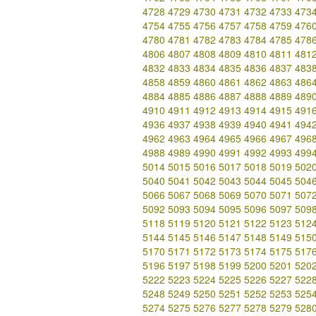
4728
4729
4730
4731
4732
4733
473
4754
4755
4756
4757
4758
4759
476
4780
4781
4782
4783
4784
4785
478
4806
4807
4808
4809
4810
4811
481
4832
4833
4834
4835
4836
4837
483
4858
4859
4860
4861
4862
4863
486
4884
4885
4886
4887
4888
4889
489
4910
4911
4912
4913
4914
4915
491
4936
4937
4938
4939
4940
4941
494
4962
4963
4964
4965
4966
4967
496
4988
4989
4990
4991
4992
4993
499
5014
5015
5016
5017
5018
5019
502
5040
5041
5042
5043
5044
5045
504
5066
5067
5068
5069
5070
5071
507
5092
5093
5094
5095
5096
5097
509
5118
5119
5120
5121
5122
5123
512
5144
5145
5146
5147
5148
5149
515
5170
5171
5172
5173
5174
5175
517
5196
5197
5198
5199
5200
5201
520
5222
5223
5224
5225
5226
5227
522
5248
5249
5250
5251
5252
5253
525
5274
5275
5276
5277
5278
5279
528