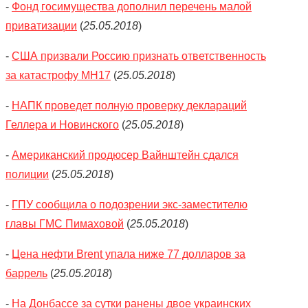
-
Фонд госимущества дополнил перечень малой
приватизации
(
25.05.2018
)
-
США призвали Россию признать ответственность
за катастрофу МН17
(
25.05.2018
)
-
НАПК проведет полную проверку деклараций
Геллера и Новинского
(
25.05.2018
)
-
Американский продюсер Вайнштейн сдался
полиции
(
25.05.2018
)
-
ГПУ сообщила о подозрении экс-заместителю
главы ГМС Пимаховой
(
25.05.2018
)
-
Цена нефти Brent упала ниже 77 долларов за
баррель
(
25.05.2018
)
-
На Донбассе за сутки ранены двое украинских