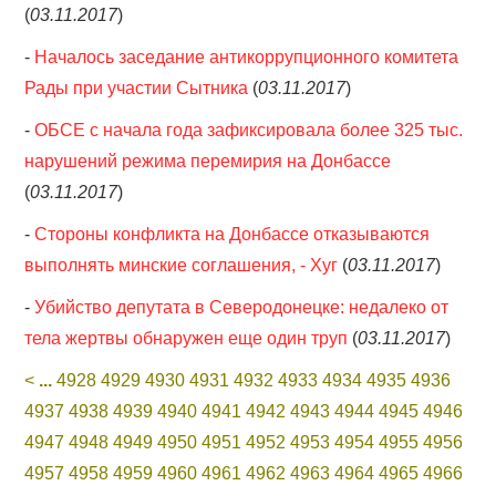
(
03.11.2017
)
-
Началось заседание антикоррупционного комитета
Рады при участии Сытника
(
03.11.2017
)
-
ОБСЕ с начала года зафиксировала более 325 тыс.
нарушений режима перемирия на Донбассе
(
03.11.2017
)
-
Стороны конфликта на Донбассе отказываются
выполнять минские соглашения, - Хуг
(
03.11.2017
)
-
Убийство депутата в Северодонецке: недалеко от
тела жертвы обнаружен еще один труп
(
03.11.2017
)
<
...
4928
4929
4930
4931
4932
4933
4934
4935
4936
4937
4938
4939
4940
4941
4942
4943
4944
4945
4946
4947
4948
4949
4950
4951
4952
4953
4954
4955
4956
4957
4958
4959
4960
4961
4962
4963
4964
4965
4966