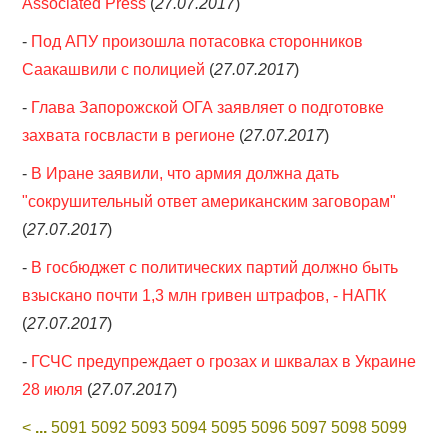
Associated Press
(
27.07.2017
)
-
Под АПУ произошла потасовка сторонников
Саакашвили с полицией
(
27.07.2017
)
-
Глава Запорожской ОГА заявляет о подготовке
захвата госвласти в регионе
(
27.07.2017
)
-
В Иране заявили, что армия должна дать
"сокрушительный ответ американским заговорам"
(
27.07.2017
)
-
В госбюджет с политических партий должно быть
взыскано почти 1,3 млн гривен штрафов, - НАПК
(
27.07.2017
)
-
ГСЧС предупреждает о грозах и шквалах в Украине
28 июля
(
27.07.2017
)
<
...
5091
5092
5093
5094
5095
5096
5097
5098
5099