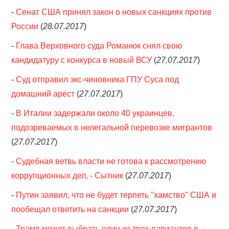
-
Сенат США принял закон о новых санкциях против
России
(
28.07.2017
)
-
Глава Верховного суда Романюк снял свою
кандидатуру с конкурса в новый ВСУ
(
27.07.2017
)
-
Суд отправил экс-чиновника ГПУ Суса под
домашний арест
(
27.07.2017
)
-
В Италии задержали около 40 украинцев,
подозреваемых в нелегальной перевозке мигрантов
(
27.07.2017
)
-
Судебная ветвь власти не готова к рассмотрению
коррупционных дел, - Сытник
(
27.07.2017
)
-
Путин заявил, что не будет терпеть "хамство" США и
пообещал ответить на санкции
(
27.07.2017
)
-
Трамп может выбрать один из трех вариантов в