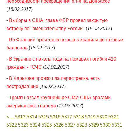
необходимости прекращения огня на Донбассе
(
18.02.2017
)
-
Выборы в США: глава ФБР провел закрытую
встречу по "вмешательству России"
(
18.02.2017
)
-
Во Франции произошел взрыв в хранилище газовых
баллонов
(
18.02.2017
)
-
В Украине с начала года на пожарах погибли 410
граждан, - ГСЧС
(
18.02.2017
)
-
В Харькове произошла перестрелка, есть
пострадавшие
(
18.02.2017
)
-
Трамп назвал крупнейшие СМИ США врагами
американского народа
(
17.02.2017
)
<
...
5313
5314
5315
5316
5317
5318
5319
5320
5321
5322
5323
5324
5325
5326
5327
5328
5329
5330
5331