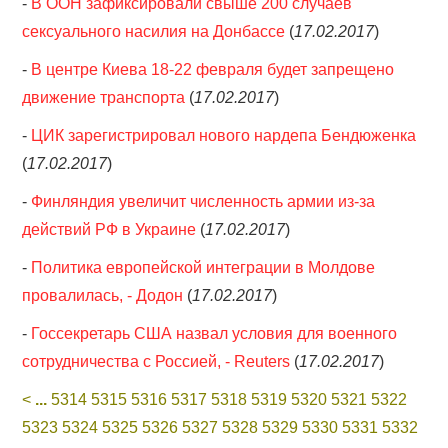
-
В ООН зафиксировали свыше 200 случаев
сексуального насилия на Донбассе
(
17.02.2017
)
-
В центре Киева 18-22 февраля будет запрещено
движение транспорта
(
17.02.2017
)
-
ЦИК зарегистрировал нового нардепа Бендюженка
(
17.02.2017
)
-
Финляндия увеличит численность армии из-за
действий РФ в Украине
(
17.02.2017
)
-
Политика европейской интеграции в Молдове
провалилась, - Додон
(
17.02.2017
)
-
Госсекретарь США назвал условия для военного
сотрудничества с Россией, - Reuters
(
17.02.2017
)
<
...
5314
5315
5316
5317
5318
5319
5320
5321
5322
5323
5324
5325
5326
5327
5328
5329
5330
5331
5332