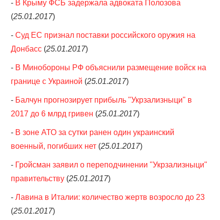
-
В Крыму ФСБ задержала адвоката Полозова
(
25.01.2017
)
-
Суд ЕС признал поставки российского оружия на
Донбасс
(
25.01.2017
)
-
В Минобороны РФ объяснили размещение войск на
границе с Украиной
(
25.01.2017
)
-
Балчун прогнозирует прибыль "Укрзализныци" в
2017 до 6 млрд гривен
(
25.01.2017
)
-
В зоне АТО за сутки ранен один украинский
военный, погибших нет
(
25.01.2017
)
-
Гройсман заявил о переподчинении "Укрзализныци"
правительству
(
25.01.2017
)
-
Лавина в Италии: количество жертв возросло до 23
(
25.01.2017
)