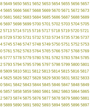
48
5649
5650
5651
5652
5653
5654
5655
5656
5657
64
5665
5666
5667
5668
5669
5670
5671
5672
5673
80
5681
5682
5683
5684
5685
5686
5687
5688
5689
96
5697
5698
5699
5700
5701
5702
5703
5704
5705
2
5713
5714
5715
5716
5717
5718
5719
5720
5721
28
5729
5730
5731
5732
5733
5734
5735
5736
5737
44
5745
5746
5747
5748
5749
5750
5751
5752
5753
60
5761
5762
5763
5764
5765
5766
5767
5768
5769
76
5777
5778
5779
5780
5781
5782
5783
5784
5785
92
5793
5794
5795
5796
5797
5798
5799
5800
5801
08
5809
5810
5811
5812
5813
5814
5815
5816
5817
24
5825
5826
5827
5828
5829
5830
5831
5832
5833
40
5841
5842
5843
5844
5845
5846
5847
5848
5849
56
5857
5858
5859
5860
5861
5862
5863
5864
5865
72
5873
5874
5875
5876
5877
5878
5879
5880
5881
88
5889
5890
5891
5892
5893
5894
5895
5896
5897