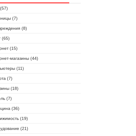
(57)
иницы (7)
чреждения (8)
 (65)
рнет (15)
рнет-магазины (44)
ьютеры (11)
ота (7)
зины (18)
ль (7)
цина (36)
ижимость (19)
удование (21)