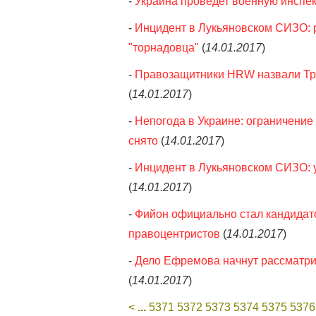
-
Украина проведет военную инспе
-
Инцидент в Лукьяновском СИЗО: р
"торнадовца"
(
14.01.2017
)
-
Правозащитники HRW назвали Тра
(
14.01.2017
)
-
Непогода в Украине: ограничение
снято
(
14.01.2017
)
-
Инцидент в Лукьяновском СИЗО: у
(
14.01.2017
)
-
Фийон официально стал кандидато
правоцентристов
(
14.01.2017
)
-
Дело Ефремова начнут рассматрив
(
14.01.2017
)
<
...
5371
5372
5373
5374
5375
5376