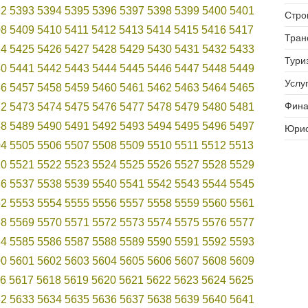
92
5393
5394
5395
5396
5397
5398
5399
5400
5401
Стро
08
5409
5410
5411
5412
5413
5414
5415
5416
5417
Тран
24
5425
5426
5427
5428
5429
5430
5431
5432
5433
Тури
40
5441
5442
5443
5444
5445
5446
5447
5448
5449
Услуг
56
5457
5458
5459
5460
5461
5462
5463
5464
5465
Фина
72
5473
5474
5475
5476
5477
5478
5479
5480
5481
88
5489
5490
5491
5492
5493
5494
5495
5496
5497
Юрис
04
5505
5506
5507
5508
5509
5510
5511
5512
5513
20
5521
5522
5523
5524
5525
5526
5527
5528
5529
36
5537
5538
5539
5540
5541
5542
5543
5544
5545
52
5553
5554
5555
5556
5557
5558
5559
5560
5561
68
5569
5570
5571
5572
5573
5574
5575
5576
5577
84
5585
5586
5587
5588
5589
5590
5591
5592
5593
00
5601
5602
5603
5604
5605
5606
5607
5608
5609
6
5617
5618
5619
5620
5621
5622
5623
5624
5625
32
5633
5634
5635
5636
5637
5638
5639
5640
5641