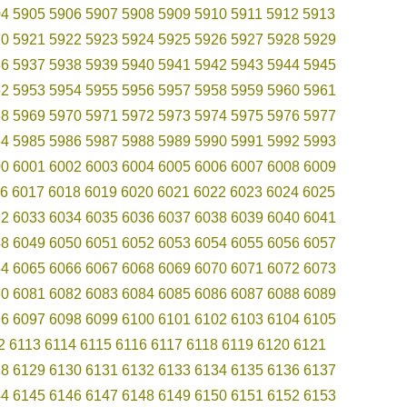
04
5905
5906
5907
5908
5909
5910
5911
5912
5913
20
5921
5922
5923
5924
5925
5926
5927
5928
5929
36
5937
5938
5939
5940
5941
5942
5943
5944
5945
52
5953
5954
5955
5956
5957
5958
5959
5960
5961
68
5969
5970
5971
5972
5973
5974
5975
5976
5977
84
5985
5986
5987
5988
5989
5990
5991
5992
5993
00
6001
6002
6003
6004
6005
6006
6007
6008
6009
6
6017
6018
6019
6020
6021
6022
6023
6024
6025
32
6033
6034
6035
6036
6037
6038
6039
6040
6041
48
6049
6050
6051
6052
6053
6054
6055
6056
6057
64
6065
6066
6067
6068
6069
6070
6071
6072
6073
80
6081
6082
6083
6084
6085
6086
6087
6088
6089
96
6097
6098
6099
6100
6101
6102
6103
6104
6105
2
6113
6114
6115
6116
6117
6118
6119
6120
6121
28
6129
6130
6131
6132
6133
6134
6135
6136
6137
44
6145
6146
6147
6148
6149
6150
6151
6152
6153