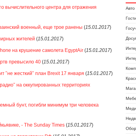
го вычислительного центра для отражения
Авто 
Гост
краинский военный, еще трое ранены
(
15.01.2017
)
Госу
Досуг
мирных жителей
(
15.01.2017
)
Инте
hone на крушение самолета EgyptAir
(
15.01.2017
)
Инте
ертв превысило 40
(
15.01.2017
)
Комп
т "не жесткий" план Brexit 17 января
(
15.01.2017
)
Крас
 радио" на оккупированных территориях
Мага
Мебе
емный бунт, погибли минимум три человека
Меди
Недв
кьявике, - The Sunday Times
(
15.01.2017
)
Обор