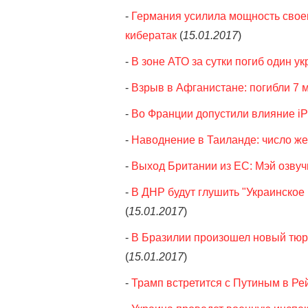
-
Германия усилила мощность свое
кибератак
(
15.01.2017
)
-
В зоне АТО за сутки погиб один у
-
Взрыв в Афганистане: погибли 7 
-
Во Франции допустили влияние iP
-
Наводнение в Таиланде: число ж
-
Выход Британии из ЕС: Мэй озвучи
-
В ДНР будут глушить "Украинское
(
15.01.2017
)
-
В Бразилии произошел новый тюр
(
15.01.2017
)
-
Трамп встретится с Путиным в Рей