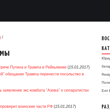
е
/
ПОС
КАТ
умы
Юрид
бата
трече Путина и Трампа в Рейкьявике
(
15.01.2017
)
й" обещание Трампа перенести посольство в
Restp
Поля
 заявление экс-комбата "Азова" о сепаратистах
Еліт
 проверит воинские части РФ
(
15.01.2017
)
РА