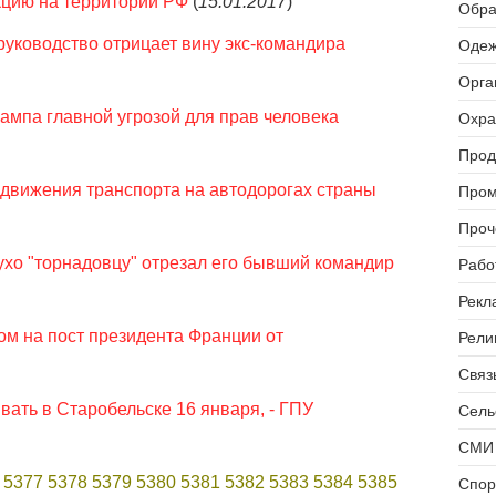
кцию на территории РФ
(
15.01.2017
)
Обра
уководство отрицает вину экс-командира
Одеж
Орга
мпа главной угрозой для прав человека
Охра
Прод
 движения транспорта на автодорогах страны
Пром
Проч
хо "торнадовцу" отрезал его бывший командир
Рабо
Рекл
м на пост президента Франции от
Рели
Связь
ать в Старобельске 16 января, - ГПУ
Сель
СМИ 
5377
5378
5379
5380
5381
5382
5383
5384
5385
Спор