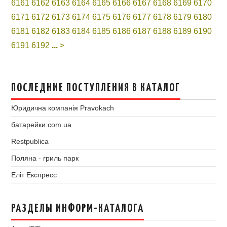
6161
6162
6163
6164
6165
6166
6167
6168
6169
6170
6171
6172
6173
6174
6175
6176
6177
6178
6179
6180
6181
6182
6183
6184
6185
6186
6187
6188
6189
6190
6191
6192
...
>
ПОСЛЕДНИЕ ПОСТУПЛЕНИЯ В КАТАЛОГ
Юридична компанія Pravokach
батарейки.com.ua
Restpublica
Поляна - гриль парк
Еліт Експресс
РАЗДЕЛЫ ИНФОРМ-КАТАЛОГА