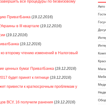
 завершить все процедуры по безвизовому
Авто 
Гост
цию ПриватБанка
(
19.12.2016
)
Госу
Украины в III квартале
(
19.12.2016
)
Досуг
сии
(
19.12.2016
)
Инте
риватБанка
(
19.12.2016
)
Инте
 ко второму чтению изменений в Налоговый
Комп
Крас
е ценных бумаг ПриватБанка
(
19.12.2016
)
Мага
Мебе
017 будет принят к пятнице
(
19.12.2016
)
Меди
ет привести к краткосрочным проблемам у
Недв
Обор
йцов ВСУ, 16 получили ранения
(
19.12.2016
)