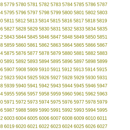
78
5779
5780
5781
5782
5783
5784
5785
5786
5787
94
5795
5796
5797
5798
5799
5800
5801
5802
5803
10
5811
5812
5813
5814
5815
5816
5817
5818
5819
26
5827
5828
5829
5830
5831
5832
5833
5834
5835
42
5843
5844
5845
5846
5847
5848
5849
5850
5851
58
5859
5860
5861
5862
5863
5864
5865
5866
5867
74
5875
5876
5877
5878
5879
5880
5881
5882
5883
90
5891
5892
5893
5894
5895
5896
5897
5898
5899
06
5907
5908
5909
5910
5911
5912
5913
5914
5915
22
5923
5924
5925
5926
5927
5928
5929
5930
5931
38
5939
5940
5941
5942
5943
5944
5945
5946
5947
54
5955
5956
5957
5958
5959
5960
5961
5962
5963
70
5971
5972
5973
5974
5975
5976
5977
5978
5979
86
5987
5988
5989
5990
5991
5992
5993
5994
5995
02
6003
6004
6005
6006
6007
6008
6009
6010
6011
18
6019
6020
6021
6022
6023
6024
6025
6026
6027