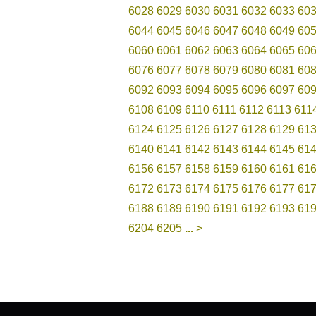
6028
6029
6030
6031
6032
6033
60
6044
6045
6046
6047
6048
6049
60
6060
6061
6062
6063
6064
6065
60
6076
6077
6078
6079
6080
6081
60
6092
6093
6094
6095
6096
6097
60
6108
6109
6110
6111
6112
6113
611
6124
6125
6126
6127
6128
6129
61
6140
6141
6142
6143
6144
6145
61
6156
6157
6158
6159
6160
6161
61
6172
6173
6174
6175
6176
6177
61
6188
6189
6190
6191
6192
6193
61
6204
6205
...
>