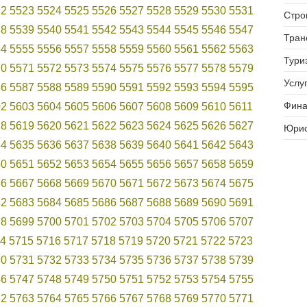
22
5523
5524
5525
5526
5527
5528
5529
5530
5531
Стро
38
5539
5540
5541
5542
5543
5544
5545
5546
5547
Тран
54
5555
5556
5557
5558
5559
5560
5561
5562
5563
Тури
70
5571
5572
5573
5574
5575
5576
5577
5578
5579
Услуг
86
5587
5588
5589
5590
5591
5592
5593
5594
5595
Фина
02
5603
5604
5605
5606
5607
5608
5609
5610
5611
18
5619
5620
5621
5622
5623
5624
5625
5626
5627
Юрис
34
5635
5636
5637
5638
5639
5640
5641
5642
5643
50
5651
5652
5653
5654
5655
5656
5657
5658
5659
66
5667
5668
5669
5670
5671
5672
5673
5674
5675
82
5683
5684
5685
5686
5687
5688
5689
5690
5691
98
5699
5700
5701
5702
5703
5704
5705
5706
5707
4
5715
5716
5717
5718
5719
5720
5721
5722
5723
30
5731
5732
5733
5734
5735
5736
5737
5738
5739
46
5747
5748
5749
5750
5751
5752
5753
5754
5755
62
5763
5764
5765
5766
5767
5768
5769
5770
5771