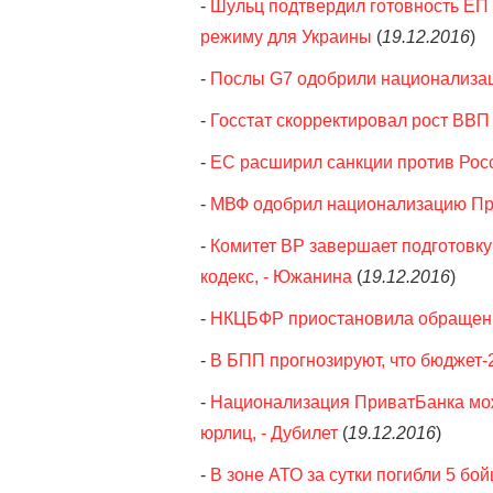
-
Шульц подтвердил готовность ЕП
режиму для Украины
(
19.12.2016
)
-
Послы G7 одобрили национализа
-
Госстат скорректировал рост ВВП 
-
ЕС расширил санкции против Рос
-
МВФ одобрил национализацию П
-
Комитет ВР завершает подготовку
кодекс, - Южанина
(
19.12.2016
)
-
НКЦБФР приостановила обращени
-
В БПП прогнозируют, что бюджет-2
-
Национализация ПриватБанка мож
юрлиц, - Дубилет
(
19.12.2016
)
-
В зоне АТО за сутки погибли 5 бо