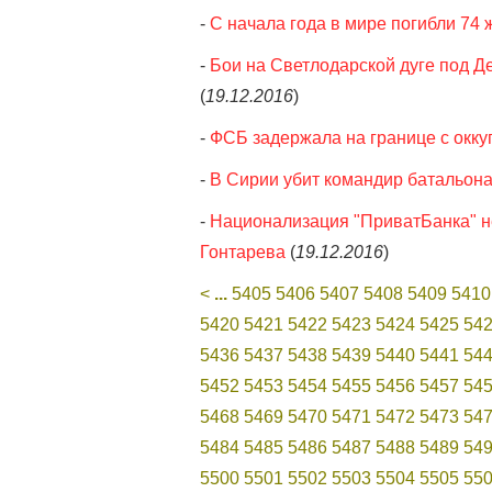
-
С начала года в мире погибли 74 
-
Бои на Светлодарской дуге под 
(
19.12.2016
)
-
ФСБ задержала на границе с окк
-
В Сирии убит командир батальона
-
Национализация "ПриватБанка" не
Гонтарева
(
19.12.2016
)
<
...
5405
5406
5407
5408
5409
5410
5420
5421
5422
5423
5424
5425
54
5436
5437
5438
5439
5440
5441
54
5452
5453
5454
5455
5456
5457
54
5468
5469
5470
5471
5472
5473
54
5484
5485
5486
5487
5488
5489
54
5500
5501
5502
5503
5504
5505
55