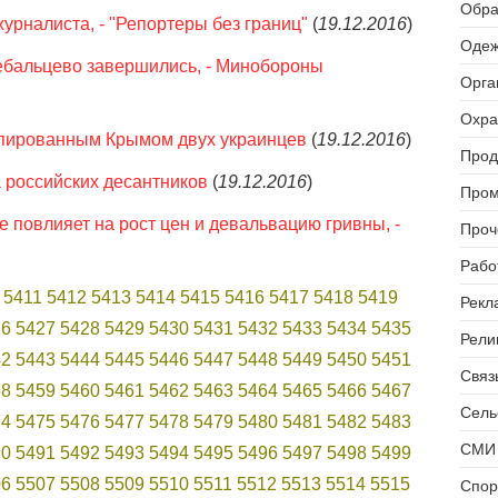
Обра
журналиста, - "Репортеры без границ"
(
19.12.2016
)
Одеж
Дебальцево завершились, - Минобороны
Орга
Охра
упированным Крымом двух украинцев
(
19.12.2016
)
Прод
 российских десантников
(
19.12.2016
)
Пром
 повлияет на рост цен и девальвацию гривны, -
Проч
Рабо
5411
5412
5413
5414
5415
5416
5417
5418
5419
Рекл
26
5427
5428
5429
5430
5431
5432
5433
5434
5435
Рели
42
5443
5444
5445
5446
5447
5448
5449
5450
5451
Связь
58
5459
5460
5461
5462
5463
5464
5465
5466
5467
Сель
74
5475
5476
5477
5478
5479
5480
5481
5482
5483
СМИ 
90
5491
5492
5493
5494
5495
5496
5497
5498
5499
06
5507
5508
5509
5510
5511
5512
5513
5514
5515
Спор