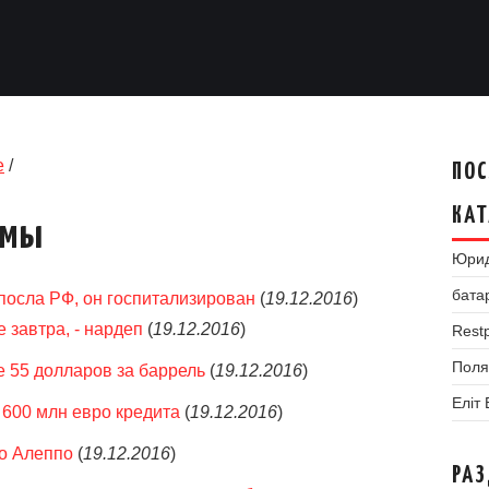
е
/
ПОС
КАТ
умы
Юрид
бата
посла РФ, он госпитализирован
(
19.12.2016
)
 завтра, - нардеп
(
19.12.2016
)
Restp
Поля
е 55 долларов за баррель
(
19.12.2016
)
Еліт
600 млн евро кредита
(
19.12.2016
)
о Алеппо
(
19.12.2016
)
РА