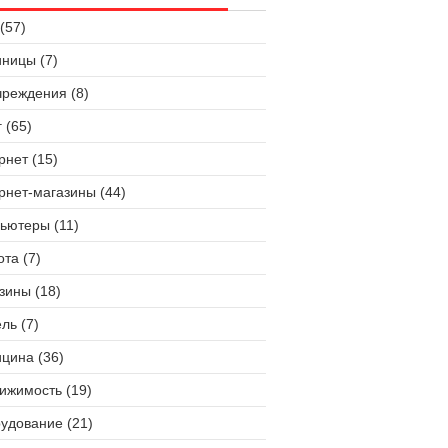
(57)
иницы (7)
чреждения (8)
 (65)
рнет (15)
рнет-магазины (44)
ьютеры (11)
ота (7)
зины (18)
ль (7)
цина (36)
ижимость (19)
удование (21)