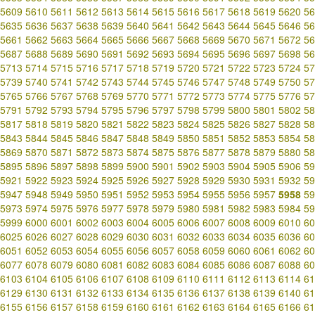
5609
5610
5611
5612
5613
5614
5615
5616
5617
5618
5619
5620
56
5635
5636
5637
5638
5639
5640
5641
5642
5643
5644
5645
5646
56
5661
5662
5663
5664
5665
5666
5667
5668
5669
5670
5671
5672
56
5687
5688
5689
5690
5691
5692
5693
5694
5695
5696
5697
5698
56
5713
5714
5715
5716
5717
5718
5719
5720
5721
5722
5723
5724
57
5739
5740
5741
5742
5743
5744
5745
5746
5747
5748
5749
5750
57
5765
5766
5767
5768
5769
5770
5771
5772
5773
5774
5775
5776
57
5791
5792
5793
5794
5795
5796
5797
5798
5799
5800
5801
5802
58
5817
5818
5819
5820
5821
5822
5823
5824
5825
5826
5827
5828
58
5843
5844
5845
5846
5847
5848
5849
5850
5851
5852
5853
5854
58
5869
5870
5871
5872
5873
5874
5875
5876
5877
5878
5879
5880
58
5895
5896
5897
5898
5899
5900
5901
5902
5903
5904
5905
5906
59
5921
5922
5923
5924
5925
5926
5927
5928
5929
5930
5931
5932
59
5947
5948
5949
5950
5951
5952
5953
5954
5955
5956
5957
5958
59
5973
5974
5975
5976
5977
5978
5979
5980
5981
5982
5983
5984
59
5999
6000
6001
6002
6003
6004
6005
6006
6007
6008
6009
6010
60
6025
6026
6027
6028
6029
6030
6031
6032
6033
6034
6035
6036
60
6051
6052
6053
6054
6055
6056
6057
6058
6059
6060
6061
6062
60
6077
6078
6079
6080
6081
6082
6083
6084
6085
6086
6087
6088
60
6103
6104
6105
6106
6107
6108
6109
6110
6111
6112
6113
6114
61
6129
6130
6131
6132
6133
6134
6135
6136
6137
6138
6139
6140
61
6155
6156
6157
6158
6159
6160
6161
6162
6163
6164
6165
6166
61