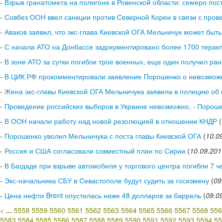
-
Взрыв гранатомета на полигоне в Ровенской области: семеро по
-
Совбез ООН ввел санкции против Северной Кореи в связи с про
-
Аваков заявил, что экс-глава Киевской ОГА Мельничук может быть
-
С начала АТО на Донбассе задокументировано более 1700 терак
-
В зоне АТО за сутки погибли трое военных, еще один получил ра
-
В ЦИК РФ прокомментировали заявление Порошенко о невозможно
-
Жена экс-главы Киевской ОГА Мельничука заявила в полицию об
-
Проведение российских выборов в Украине невозможно, - Порош
-
В ООН начали работу над новой резолюцией в отношении КНДР
(
-
Порошенко уволил Мельничука с поста главы Киевской ОГА
(
10.0
-
Россия и США согласовали совместный план по Сирии
(
10.09.201
-
В Багдаде при взрыве автомобиля у торгового центра погибли 7 ч
-
Экс-начальника СБУ в Севастополе будут судить за госизмену
(
09
-
Цена нефти Brent опустилась ниже 48 долларов за баррель
(
09.0
<
...
5558
5559
5560
5561
5562
5563
5564
5565
5566
5567
5568
556
5583
5584
5585
5586
5587
5588
5589
5590
5591
5592
5593
5594
55