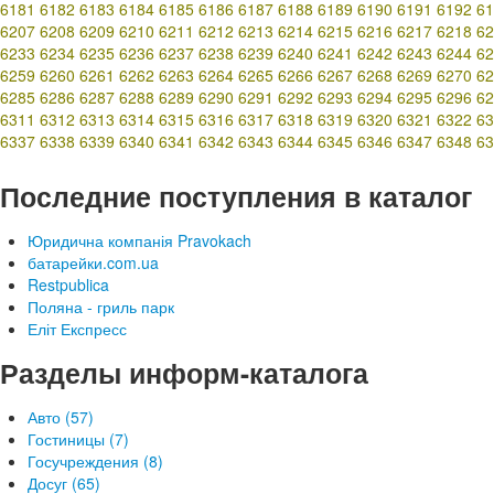
6181
6182
6183
6184
6185
6186
6187
6188
6189
6190
6191
6192
61
6207
6208
6209
6210
6211
6212
6213
6214
6215
6216
6217
6218
62
6233
6234
6235
6236
6237
6238
6239
6240
6241
6242
6243
6244
62
6259
6260
6261
6262
6263
6264
6265
6266
6267
6268
6269
6270
62
6285
6286
6287
6288
6289
6290
6291
6292
6293
6294
6295
6296
62
6311
6312
6313
6314
6315
6316
6317
6318
6319
6320
6321
6322
63
6337
6338
6339
6340
6341
6342
6343
6344
6345
6346
6347
6348
63
Последние поступления в каталог
Юридична компанія Pravokach
батарейки.com.ua
Restpublica
Поляна - гриль парк
Еліт Експресс
Разделы информ-каталога
Авто (57)
Гостиницы (7)
Госучреждения (8)
Досуг (65)