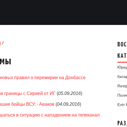
е
/
ПОС
КАТ
умы
Юрид
бата
 новых правил о перемирии на Донбассе
Restp
и границы с Сирией от ИГ
(
05.09.2016
)
Поля
вшие бойцы ВСУ, - Аваков
(
04.09.2016
)
Еліт
шаться в ситуацию с нападением на телеканал
РА