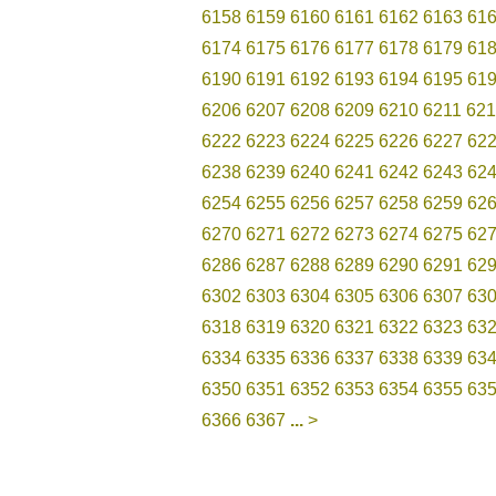
6158
6159
6160
6161
6162
6163
61
6174
6175
6176
6177
6178
6179
61
6190
6191
6192
6193
6194
6195
61
6206
6207
6208
6209
6210
6211
621
6222
6223
6224
6225
6226
6227
62
6238
6239
6240
6241
6242
6243
62
6254
6255
6256
6257
6258
6259
62
6270
6271
6272
6273
6274
6275
62
6286
6287
6288
6289
6290
6291
62
6302
6303
6304
6305
6306
6307
63
6318
6319
6320
6321
6322
6323
63
6334
6335
6336
6337
6338
6339
63
6350
6351
6352
6353
6354
6355
63
6366
6367
...
>