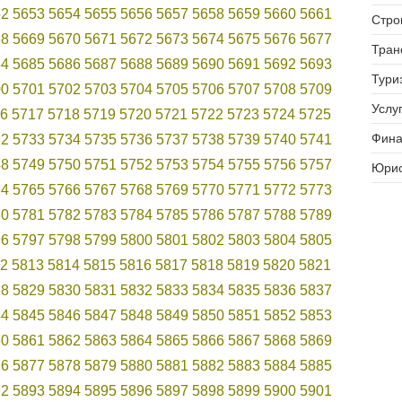
52
5653
5654
5655
5656
5657
5658
5659
5660
5661
Стро
68
5669
5670
5671
5672
5673
5674
5675
5676
5677
Тран
84
5685
5686
5687
5688
5689
5690
5691
5692
5693
Тури
00
5701
5702
5703
5704
5705
5706
5707
5708
5709
Услуг
6
5717
5718
5719
5720
5721
5722
5723
5724
5725
Фина
32
5733
5734
5735
5736
5737
5738
5739
5740
5741
48
5749
5750
5751
5752
5753
5754
5755
5756
5757
Юрис
64
5765
5766
5767
5768
5769
5770
5771
5772
5773
80
5781
5782
5783
5784
5785
5786
5787
5788
5789
96
5797
5798
5799
5800
5801
5802
5803
5804
5805
2
5813
5814
5815
5816
5817
5818
5819
5820
5821
28
5829
5830
5831
5832
5833
5834
5835
5836
5837
44
5845
5846
5847
5848
5849
5850
5851
5852
5853
60
5861
5862
5863
5864
5865
5866
5867
5868
5869
76
5877
5878
5879
5880
5881
5882
5883
5884
5885
92
5893
5894
5895
5896
5897
5898
5899
5900
5901