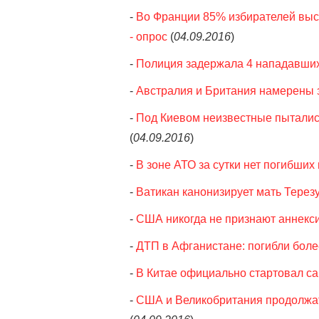
-
Во Франции 85% избирателей выс
- опрос
(
04.09.2016
)
-
Полиция задержала 4 нападавших
-
Австралия и Британия намерены 
-
Под Киевом неизвестные пытались
(
04.09.2016
)
-
В зоне АТО за сутки нет погибши
-
Ватикан канонизирует мать Терез
-
США никогда не признают аннекси
-
ДТП в Афганистане: погибли боле
-
В Китае официально стартовал с
-
США и Великобритания продолжат 