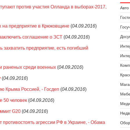
тупают против участия Олланда в выборах-2017,
Авто 
Гост
 на предприятие в Крюковщине
(
04.09.2016
)
Госу
Досуг
заключить соглашение о ЗСТ
(
04.09.2016
)
Инте
 захватить предприятие, есть погибший
Инте
Комп
х и раненых среди военных
(
04.09.2016
)
Крас
у
(
04.09.2016
)
Мага
ю Крыма Россией, - Госдеп
(
04.09.2016
)
Мебе
е 50 человек
(
04.09.2016
)
Меди
аммит G20
(
04.09.2016
)
Недв
противостоять агрессии РФ в Украине, - Обама
Обор