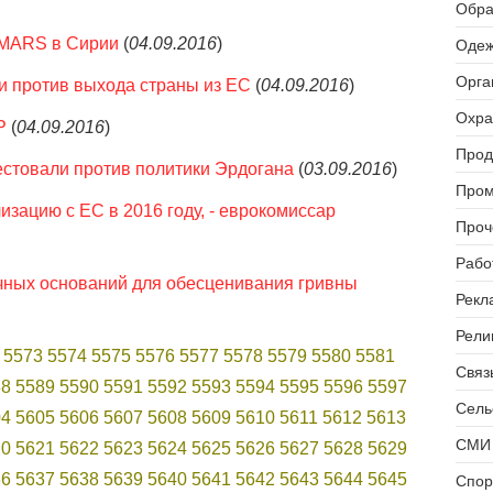
Обра
IMARS в Сирии
(
04.09.2016
)
Одеж
Орга
и против выхода страны из ЕC
(
04.09.2016
)
Охра
Р
(
04.09.2016
)
Прод
естовали против политики Эрдогана
(
03.09.2016
)
Пром
зацию с ЕС в 2016 году, - еврокомиссар
Проч
Рабо
чных оснований для обесценивания гривны
Рекл
Рели
5573
5574
5575
5576
5577
5578
5579
5580
5581
Связь
88
5589
5590
5591
5592
5593
5594
5595
5596
5597
Сель
04
5605
5606
5607
5608
5609
5610
5611
5612
5613
СМИ 
20
5621
5622
5623
5624
5625
5626
5627
5628
5629
36
5637
5638
5639
5640
5641
5642
5643
5644
5645
Спор