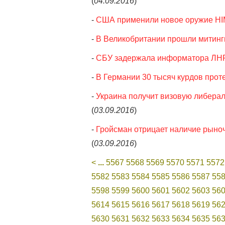
(
04.09.2016
)
-
США применили новое оружие H
-
В Великобритании прошли митинг
-
СБУ задержала информатора ЛН
-
В Германии 30 тысяч курдов прот
-
Украина получит визовую либерали
(
03.09.2016
)
-
Гройсман отрицает наличие рыно
(
03.09.2016
)
<
...
5567
5568
5569
5570
5571
5572
5582
5583
5584
5585
5586
5587
55
5598
5599
5600
5601
5602
5603
56
5614
5615
5616
5617
5618
5619
56
5630
5631
5632
5633
5634
5635
56