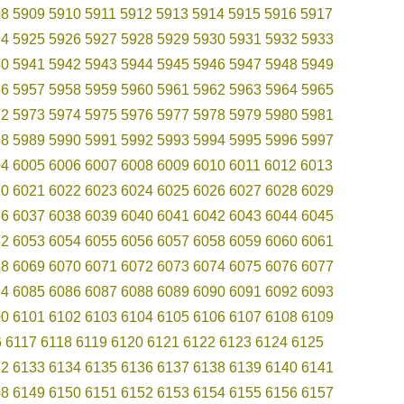
08
5909
5910
5911
5912
5913
5914
5915
5916
5917
24
5925
5926
5927
5928
5929
5930
5931
5932
5933
40
5941
5942
5943
5944
5945
5946
5947
5948
5949
56
5957
5958
5959
5960
5961
5962
5963
5964
5965
72
5973
5974
5975
5976
5977
5978
5979
5980
5981
88
5989
5990
5991
5992
5993
5994
5995
5996
5997
04
6005
6006
6007
6008
6009
6010
6011
6012
6013
20
6021
6022
6023
6024
6025
6026
6027
6028
6029
36
6037
6038
6039
6040
6041
6042
6043
6044
6045
52
6053
6054
6055
6056
6057
6058
6059
6060
6061
68
6069
6070
6071
6072
6073
6074
6075
6076
6077
84
6085
6086
6087
6088
6089
6090
6091
6092
6093
00
6101
6102
6103
6104
6105
6106
6107
6108
6109
6
6117
6118
6119
6120
6121
6122
6123
6124
6125
32
6133
6134
6135
6136
6137
6138
6139
6140
6141
48
6149
6150
6151
6152
6153
6154
6155
6156
6157