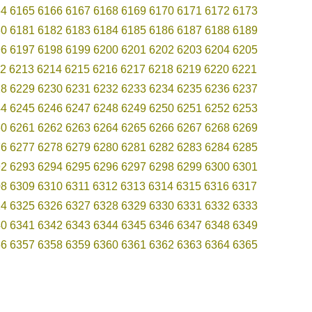
64
6165
6166
6167
6168
6169
6170
6171
6172
6173
80
6181
6182
6183
6184
6185
6186
6187
6188
6189
96
6197
6198
6199
6200
6201
6202
6203
6204
6205
2
6213
6214
6215
6216
6217
6218
6219
6220
6221
28
6229
6230
6231
6232
6233
6234
6235
6236
6237
44
6245
6246
6247
6248
6249
6250
6251
6252
6253
60
6261
6262
6263
6264
6265
6266
6267
6268
6269
76
6277
6278
6279
6280
6281
6282
6283
6284
6285
92
6293
6294
6295
6296
6297
6298
6299
6300
6301
08
6309
6310
6311
6312
6313
6314
6315
6316
6317
24
6325
6326
6327
6328
6329
6330
6331
6332
6333
40
6341
6342
6343
6344
6345
6346
6347
6348
6349
56
6357
6358
6359
6360
6361
6362
6363
6364
6365