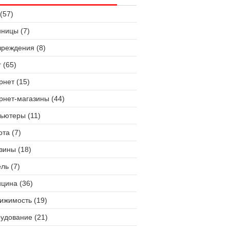
(57)
иницы (7)
чреждения (8)
 (65)
рнет (15)
рнет-магазины (44)
ьютеры (11)
ота (7)
зины (18)
ль (7)
цина (36)
ижимость (19)
удование (21)