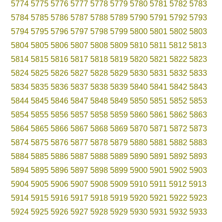
5774
5775
5776
5777
5778
5779
5780
5781
5782
5783
5784
5785
5786
5787
5788
5789
5790
5791
5792
5793
5794
5795
5796
5797
5798
5799
5800
5801
5802
5803
5804
5805
5806
5807
5808
5809
5810
5811
5812
5813
5814
5815
5816
5817
5818
5819
5820
5821
5822
5823
5824
5825
5826
5827
5828
5829
5830
5831
5832
5833
5834
5835
5836
5837
5838
5839
5840
5841
5842
5843
5844
5845
5846
5847
5848
5849
5850
5851
5852
5853
5854
5855
5856
5857
5858
5859
5860
5861
5862
5863
5864
5865
5866
5867
5868
5869
5870
5871
5872
5873
5874
5875
5876
5877
5878
5879
5880
5881
5882
5883
5884
5885
5886
5887
5888
5889
5890
5891
5892
5893
5894
5895
5896
5897
5898
5899
5900
5901
5902
5903
5904
5905
5906
5907
5908
5909
5910
5911
5912
5913
5914
5915
5916
5917
5918
5919
5920
5921
5922
5923
5924
5925
5926
5927
5928
5929
5930
5931
5932
5933