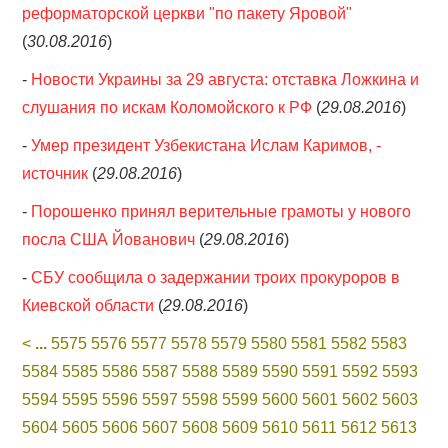
реформаторской церкви "по пакету Яровой"
(
30.08.2016
)
-
Новости Украины за 29 августа: отставка Ложкина и
слушания по искам Коломойского к РФ
(
29.08.2016
)
-
Умер президент Узбекистана Ислам Каримов, -
источник
(
29.08.2016
)
-
Порошенко принял верительные грамоты у нового
посла США Йованович
(
29.08.2016
)
-
СБУ сообщила о задержании троих прокуроров в
Киевской области
(
29.08.2016
)
<
...
5575
5576
5577
5578
5579
5580
5581
5582
5583
5584
5585
5586
5587
5588
5589
5590
5591
5592
5593
5594
5595
5596
5597
5598
5599
5600
5601
5602
5603
5604
5605
5606
5607
5608
5609
5610
5611
5612
5613