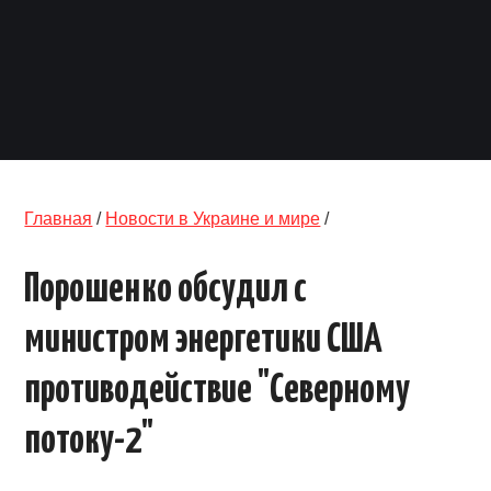
ОБЪЯВЛЕНИЯ
ТРАНСПОРТ
КУДА ПОЙТИ
АВТОБАЗАР
Главная
/
Новости в Украине и мире
/
РАБОТА
Порошенко обсудил с
КОНТАКТЫ
министром энергетики США
>
противодействие "Северному
потоку-2"