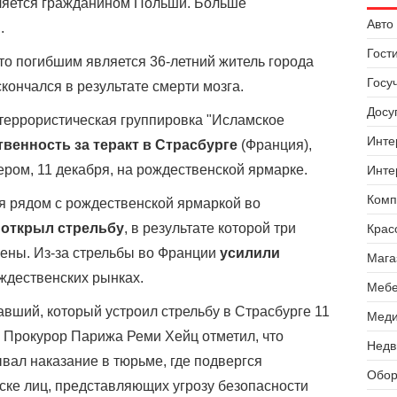
вляется гражданином Польши. Больше
Авто 
.
Гост
то погибшим является 36-летний житель города
Госу
кончался в результате смерти мозга.
Досуг
террористическая группировка "Исламское
Инте
твенность за теракт в Страсбурге
(Франция),
ером, 11 декабря, на рождественской ярмарке.
Инте
Комп
ря рядом с рождественской ярмаркой во
 открыл стрельбу
, в результате которой три
Крас
нены. Из-за стрельбы во Франции
усилили
Мага
ождественских рынках.
Мебе
авший, который устроил стрельбу в Страсбурге 11
Меди
. Прокурор Парижа Реми Хейц отметил, что
Недв
вал наказание в тюрьме, где подвергся
Обор
иске лиц, представляющих угрозу безопасности