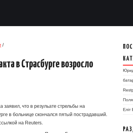
е
/
ПОС
КАТ
кта в Страсбурге возросло
Юрид
бата
Restp
Поля
 заявил, что в резульате стрельбы на
Еліт
рге в больнице скончался пятый пострадавший.
сылкой на Reuters.
РА