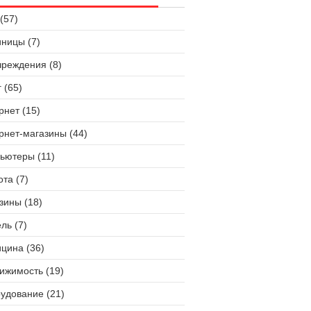
(57)
иницы (7)
чреждения (8)
 (65)
рнет (15)
рнет-магазины (44)
ьютеры (11)
ота (7)
зины (18)
ль (7)
цина (36)
ижимость (19)
удование (21)