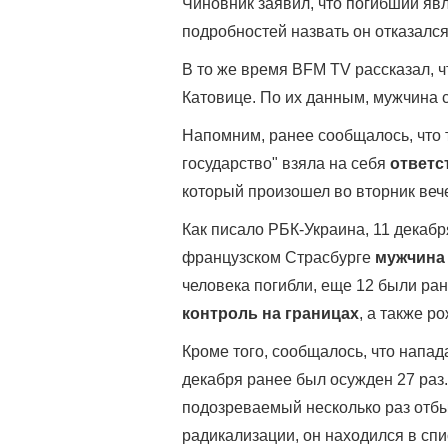
Чиновник заявил, что погибший я
подробностей назвать он отказался
В то же время BFM TV рассказал, ч
Катовице. По их данным, мужчина с
Напомним, ранее сообщалось, что 
государство" взяла на себя
ответс
который произошел во вторник веч
Как писало РБК-Украина, 11 декаб
французском Страсбурге
мужчина
человека погибли, еще 12 были ра
контроль на границах
, а также р
Кроме того, сообщалось, что напад
декабря ранее был осужден 27 раз
подозреваемый несколько раз отбы
радикализации, он находился в сп