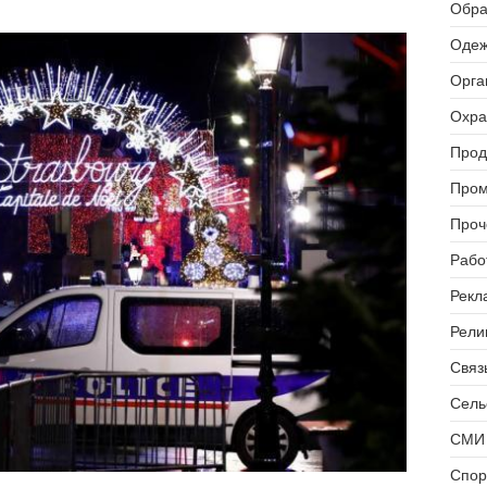
Обра
Одеж
Орга
Охра
Прод
Пром
Проч
Рабо
Рекл
Рели
Связь
Сель
СМИ 
Спор