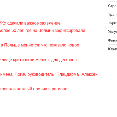
Стро
Тран
Тури
АМКУ сделали важное заявление
 более 60 лет: где на Волыни зафиксировали
Услуг
Фина
в Польше меняется: что показало новое
Юрис
лище критически мелеет: для десятков
имена. Погиб руководитель "Плацдарма" Алексей
ировали важный пролив в регионе