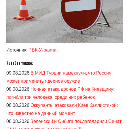
Источник:
РБК-Украина
Читайте также:
09.08.2026
В МИД Турции намекнули, что Россия
может применить ядерное оружие
08.08.2026
Ночная атака дронов РФ на Киевщину:
погибли три человека, среди них ребенок
08.08.2026
Оккупанты атаковали Киев баллистикой:
что известно на данный момент
08.08.2026
Зеленский и Сибига поблагодарили Сенат