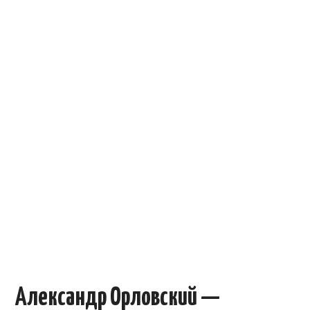
ОБЪЯВЛЕНИЯ
ТРАНСПОРТ
КУДА ПОЙТИ
АВТОБАЗАР
РАБОТА
КОНТАКТЫ
>
Александр Орловский —