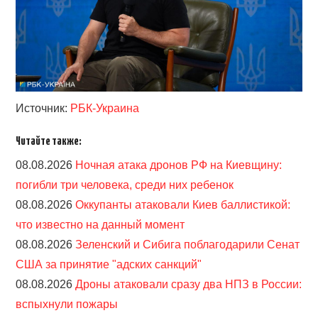
Источник:
РБК-Украина
Читайте также:
08.08.2026
Ночная атака дронов РФ на Киевщину:
погибли три человека, среди них ребенок
08.08.2026
Оккупанты атаковали Киев баллистикой:
что известно на данный момент
08.08.2026
Зеленский и Сибига поблагодарили Сенат
США за принятие "адских санкций"
08.08.2026
Дроны атаковали сразу два НПЗ в России:
вспыхнули пожары