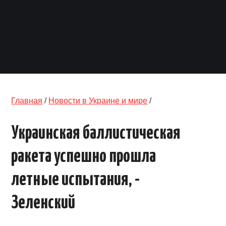
ОБЪЯВЛЕНИЯ
ТРАНСПОРТ
КУДА ПОЙТИ
АВТОБАЗАР
Главная
/
Новости в Украине и мире
/
РАБОТА
Украинская баллистическая
КОНТАКТЫ
ракета успешно прошла
>
летные испытания, -
Зеленский