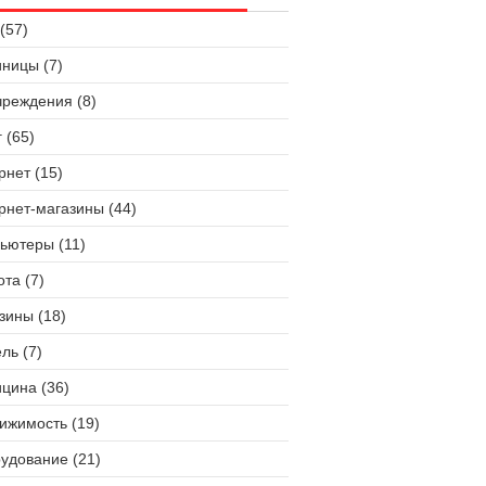
(57)
иницы (7)
чреждения (8)
 (65)
рнет (15)
рнет-магазины (44)
ьютеры (11)
ота (7)
зины (18)
ль (7)
цина (36)
ижимость (19)
удование (21)