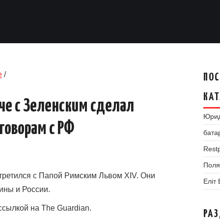
е
/
ПОС
КАТ
ече с Зеленским сделал
Юрид
говорам с РФ
бата
Restp
Поля
третился с Папой Римским Львом XIV. Они
Еліт
ины и России.
ссылкой на The Guardian.
РА