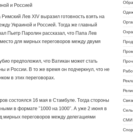
Обра
иной и Россией
Одеж
 Римский Лев XIV выразил готовность взять на
Орга
ежду Украиной и Россией. Тогда же главный
Охра
ал Пьетр Паролин рассказал, что Папа Лев
 место для мирных переговоров между двумя
Прод
Пром
био предположил, что Ватикан может стать
Проч
 и России. В то же время он подчеркнул, что не
Рабо
ком в этих переговорах.
Рекл
Рели
ов состоялся 16 мая в Стамбуле. Тогда стороны
Связь
ными в формате "1000 на 1000". А уже 2 июня в
Сель
д мирных переговоров между делегациями
СМИ 
Спор