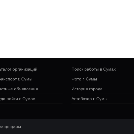
аталог организаций
Поиск работы в Сумах
ранспорт г. Сумы
Фото г. Сумы
астные объявления
История города
уда пойти в Сумах
Автобазар г. Сумы
а защищены.