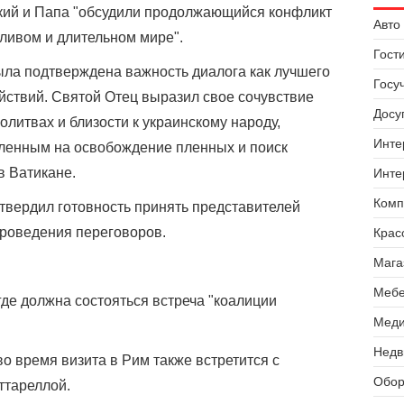
ский и Папа "обсудили продолжающийся конфликт
Авто 
ливом и длительном мире".
Гост
ыла подтверждена важность диалога как лучшего
Госу
ствий. Святой Отец выразил свое сочувствие
Досуг
олитвах и близости к украинскому народу,
Инте
вленным на освобождение пленных и поиск
в Ватикане.
Инте
Комп
твердил готовность принять представителей
проведения переговоров.
Крас
Мага
Мебе
где должна состояться встреча "коалиции
Меди
Недв
о время визита в Рим также встретится с
Обор
ттареллой.