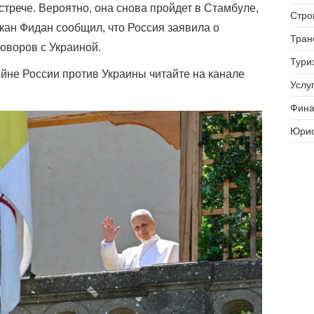
встрече. Вероятно, она снова пройдет в Стамбуле,
Стро
кан Фидан сообщил, что Россия заявила о
Тран
говоров с Украиной.
Тури
не России против Украины читайте на канале
Услуг
Фина
Юрис