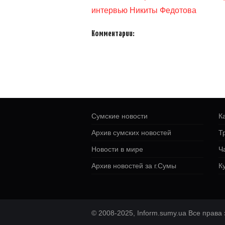
интервью Никиты Федотова
Комментарии:
Сумские новости
К
Архив сумских новостей
Т
Новости в мире
Ч
Архив новостей за г.Сумы
К
© 2008-2025, Inform.sumy.ua Все прав