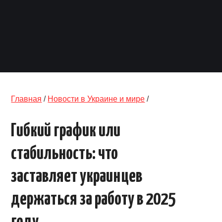
ОБЪЯВЛЕНИЯ
ТРАНСПОРТ
КУДА ПОЙТИ
АВТОБАЗАР
Главная
/
Новости в Украине и мире
/
РАБОТА
Гибкий график или
КОНТАКТЫ
стабильность: что
>
заставляет украинцев
держаться за работу в 2025