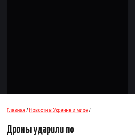
ОБЪЯВЛЕНИЯ
ТРАНСПОРТ
КУДА ПОЙТИ
АВТОБАЗАР
РАБОТА
КОНТАКТЫ
>
Главная
/
Новости в Украине и мире
/
Дроны ударили по