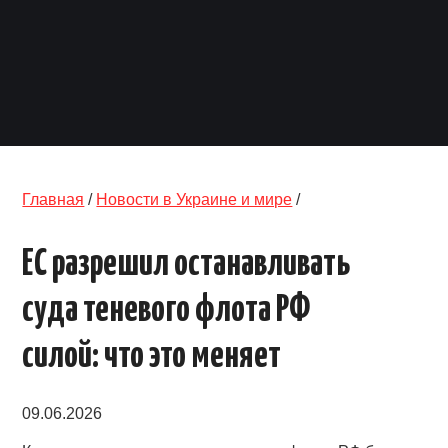
ОБЪЯВЛЕНИЯ
ТРАНСПОРТ
КУДА ПОЙТИ
АВТОБАЗАР
Главная
/
Новости в Украине и мире
/
РАБОТА
ЕС разрешил останавливать
КОНТАКТЫ
суда теневого флота РФ
>
силой: что это меняет
09.06.2026