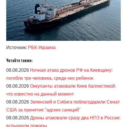
Источник:
РБК-Украина
Читайте также:
08.08.2026
Ночная атака дронов РФ на Киевщину:
погибли три человека, среди них ребенок
08.08.2026
Оккупанты атаковали Киев баллистикой:
что известно на данный момент
08.08.2026
Зеленский и Сибига поблагодарили Сенат
США за принятие "адских санкций"
08.08.2026
Дроны атаковали сразу два НПЗ в России:
вспыхнули пожары