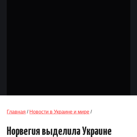
ОБЪЯВЛЕНИЯ
ТРАНСПОРТ
КУДА ПОЙТИ
АВТОБАЗАР
РАБОТА
КОНТАКТЫ
>
Главная
/
Новости в Украине и мире
/
Норвегия выделила Украине