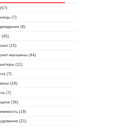
(57)
иницы (7)
чреждения (8)
 (65)
рнет (15)
рнет-магазины (44)
ьютеры (11)
ота (7)
зины (18)
ль (7)
цина (36)
ижимость (19)
удование (21)