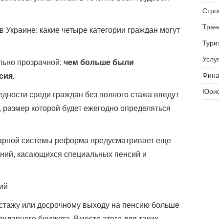
Стро
Тран
 Украине: какие четыре категории граждан могут
Тури
Услуг
льно прозрачной:
чем больше были
Фина
сия.
Юрис
едности среди граждан без полного стажа введут
 размер которой будет ежегодно определяться
арной системы реформа предусматривает еще
ний, касающихся специальных пенсий и
ий
 стажу или досрочному выходу на пенсию больше
лидарного бюджета. Вместо этого для таких