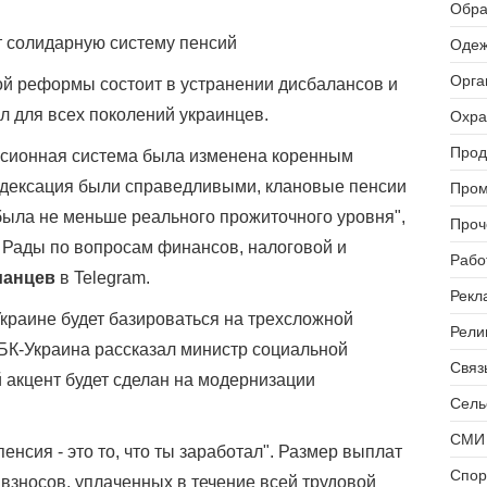
Обра
т солидарную систему пенсий
Одеж
Орга
ой реформы состоит в устранении дисбалансов и
 для всех поколений украинцев.
Охра
Прод
нсионная система была изменена коренным
ндексация были справедливыми, клановые пенсии
Пром
ыла не меньше реального прожиточного уровня",
Проч
й Рады по вопросам финансов, налоговой и
Рабо
манцев
в Telegram.
Рекл
краине будет базироваться на трехсложной
Рели
РБК-Украина рассказал министр социальной
Связь
й акцент будет сделан на модернизации
Сель
СМИ 
енсия - это то, что ты заработал". Размер выплат
Спор
взносов, уплаченных в течение всей трудовой