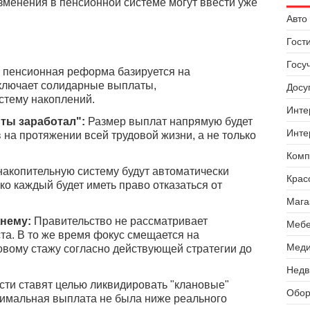
изменения в пенсионной системе могут ввести уже
Авто 
Гост
Госу
пенсионная реформа базируется на
включает солидарные выплаты,
Досуг
стему накоплений.
Инте
 ты заработал":
Размер выплат напрямую будет
Инте
 на протяжении всей трудовой жизни, а не только
Комп
накопительную систему будут автоматически
Крас
ко каждый будет иметь право отказаться от
Мага
нему:
Правительство не рассматривает
Мебе
а. В то же время фокус смещается на
Меди
вому стажу согласно действующей стратегии до
Недв
ти ставят целью ликвидировать "клановые"
Обор
нимальная выплата не была ниже реального