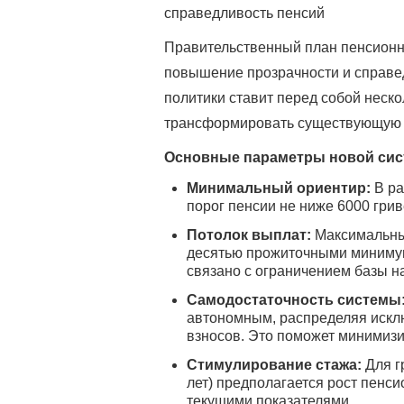
справедливость пенсий
Правительственный план пенсион
повышение прозрачности и справе
политики ставит перед собой неско
трансформировать существующую 
Основные параметры новой сис
Минимальный ориентир:
В ра
порог пенсии не ниже 6000 грив
Потолок выплат:
Максимальны
десятью прожиточными минимума
связано с ограничением базы н
Самодостаточность системы
автономным, распределяя исклю
взносов. Это поможет минимиз
Стимулирование стажа:
Для г
лет) предполагается рост пенс
текущими показателями.